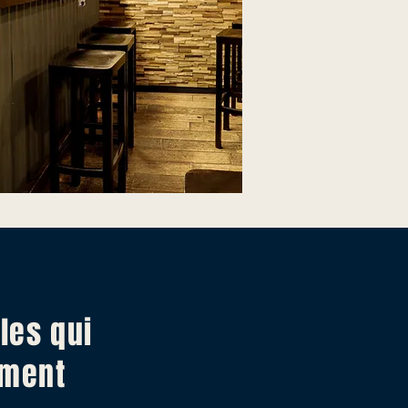
les qui
ement