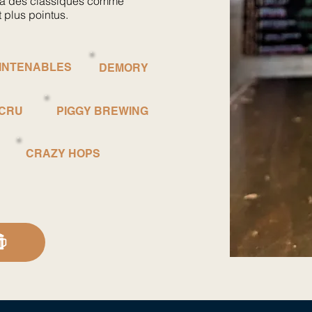
ace à des classiques comme
 plus pointus.
 INTENABLES
DEMORY
 CRU
PIGGY BREWING
CRAZY HOPS