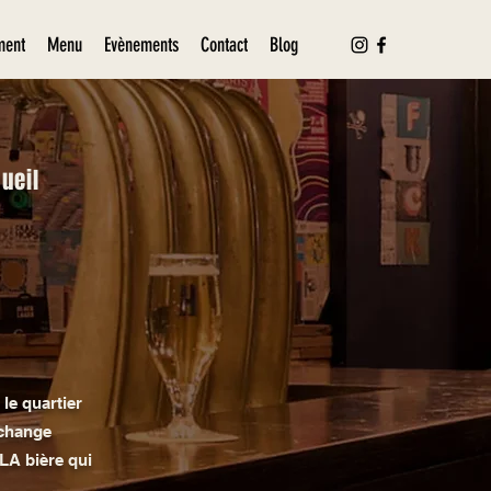
ment
Menu
Evènements
Contact
Blog
gueil
r
le quartier
 change
LA bière qui