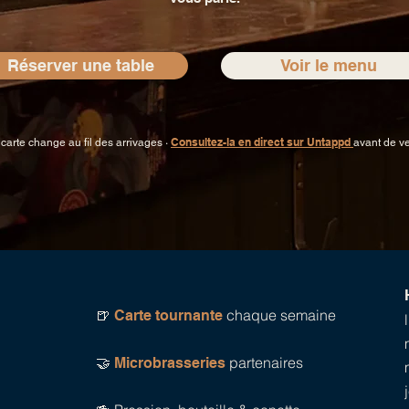
Réserver une table
Voir le menu
Consultez-la en direct sur Untappd
 carte change au fil des arrivages ·
avant de ve
🍺
chaque semaine
Carte tournante
🤝
partenaires
Microbrasseries