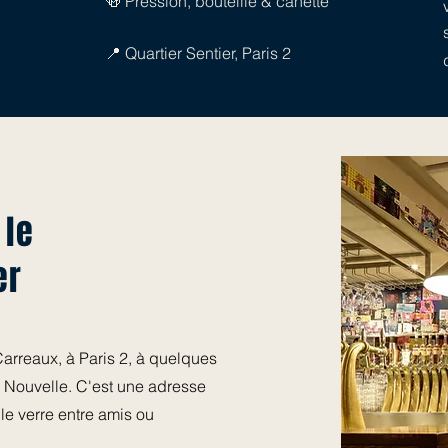
🍻 Pression, bouteille & canette
📍 Quartier Sentier, Paris 2
 le
er
arreaux, à Paris 2, à quelques
 Nouvelle. C'est une adresse
 le verre entre amis ou