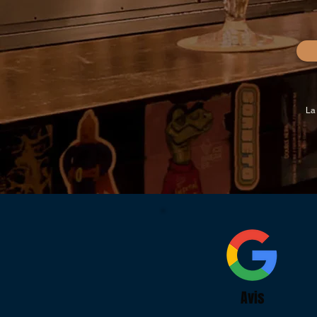
La
Avis